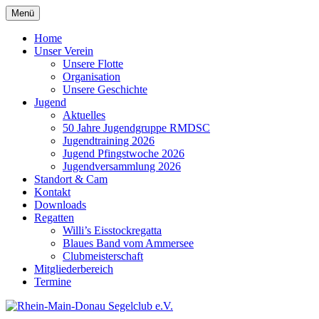
Zum
Menü
Rhein-Main-Donau Segelclub e.V.
Der andere Segelclub in Herrsching am Ammersee
Inhalt
springen
Home
Unser Verein
Unsere Flotte
Organisation
Unsere Geschichte
Jugend
Aktuelles
50 Jahre Jugendgruppe RMDSC
Jugendtraining 2026
Jugend Pfingstwoche 2026
Jugendversammlung 2026
Standort & Cam
Kontakt
Downloads
Regatten
Willi’s Eisstockregatta
Blaues Band vom Ammersee
Clubmeisterschaft
Mitgliederbereich
Termine